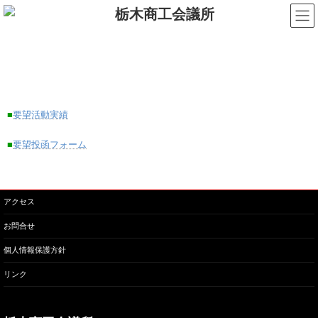
コ
ナ
ン
ビ
テ
ゲ
ン
ー
政策提言・要望活動
ツ
シ
へ
ョ
ス
ン
キ
に
ッ
移
■
要望活動実績
プ
動
■
要望投函フォーム
アクセス
お問合せ
個人情報保護方針
リンク