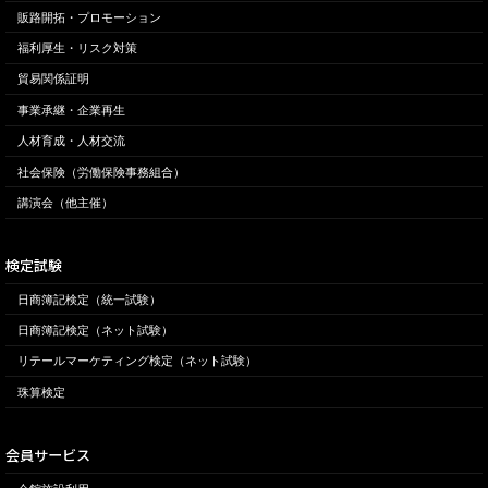
販路開拓・プロモーション
福利厚生・リスク対策
貿易関係証明
事業承継・企業再生
人材育成・人材交流
社会保険（労働保険事務組合）
講演会（他主催）
検定試験
日商簿記検定（統一試験）
日商簿記検定（ネット試験）
リテールマーケティング検定（ネット試験）
珠算検定
会員サービス