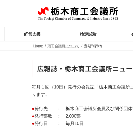
コ
ナ
ン
ビ
テ
ゲ
ン
ー
ツ
シ
へ
ョ
経営支援
検定試験
ス
ン
キ
に
Home
商工会議所について
定期刊行物
ッ
移
プ
動
広報誌・栃木商工会議所ニュー
毎月１回（10日）発行の会報誌「栃木商工会議所
ります。
●
発行先 ： 栃木商工会議所会員及び関係団体
●
発行部数 ： 2,000部
●
発行日 ： 毎月10日