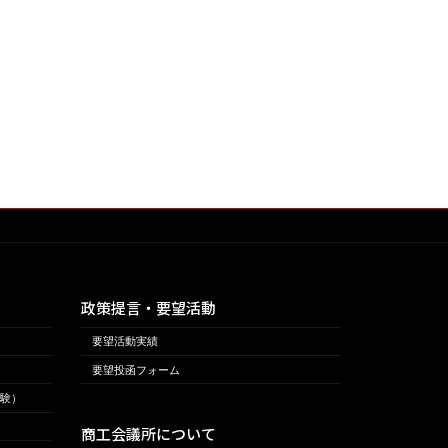
政策提言・要望活動
要望活動実績
要望投函フォーム
験）
商工会議所について