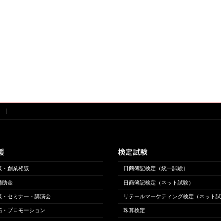
援
検定試験
談・創業相談
日商簿記検定（統一試験）
補助金
日商簿記検定（ネット試験）
談・セミナー・講演会
リテールマーケティング検定（ネット試
拓・プロモーション
珠算検定