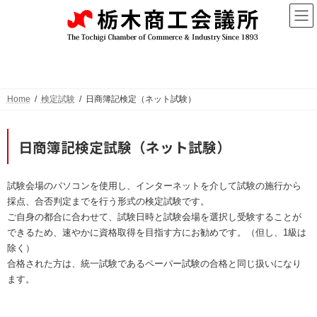
コ
ナ
ン
ビ
テ
ゲ
ン
ー
日商簿記検定（ネット試験）
ツ
シ
へ
ョ
ス
ン
キ
に
Home
検定試験
日商簿記検定（ネット試験）
ッ
移
プ
動
日商簿記検定試験（ネット試験）
試験会場のパソコンを使用し、インターネットを介して試験の施行から
採点、合否判定までを行う形式の検定試験です。
ご自身の都合に合わせて、試験日時と試験会場を選択し受験することが
できるため、速やかに資格取得を目指す方にお勧めです。（但し、1級は
除く）
合格された方は、統一試験であるペーパー試験の合格と同じ扱いになり
ます。